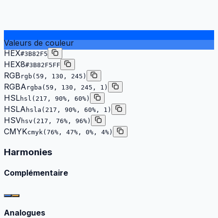
Valeurs de couleur
HEX
#3B82F5
HEX8
#3B82F5FF
RGB
rgb(59, 130, 245)
RGBA
rgba(59, 130, 245, 1)
HSL
hsl(217, 90%, 60%)
HSLA
hsla(217, 90%, 60%, 1)
HSV
hsv(217, 76%, 96%)
CMYK
cmyk(76%, 47%, 0%, 4%)
Harmonies
Complémentaire
Analogues