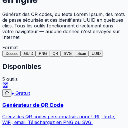
Générez des QR codes, du texte Lorem Ipsum, des mots
de passe sécurisés et des identifiants UUID en quelques
clics. Tous les outils fonctionnent directement dans
votre navigateur — aucune donnée n'est envoyée sur
Internet.
Format
.
Decode
.
GUID
.
PNG
.
QR
.
SVG
.
Scan
.
UUID
Disponibles
5 outils
Gratuit
Générateur de QR Code
Créez des QR codes personnalisés pour URL, texte,
WiFi, email. Téléchargez en PNG ou SVG.