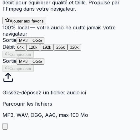
débit pour équilibrer qualité et taille. Propulsé par
FFmpeg dans votre navigateur.
Ajouter aux favoris
100% local — votre audio ne quitte jamais votre
navigateur
Sortie
MP3
OGG
Débit
64
k
128
k
192
k
256
k
320
k
Compresser
Sortie
MP3
OGG
Compresser
Glissez-déposez un fichier audio ici
Parcourir les fichiers
MP3, WAV, OGG, AAC, max 100 Mo