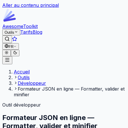
Aller au contenu principal
Awesome
Toolkit
Tarifs
Blog
Outils
FR
Accueil
Outils
Développeur
Formateur JSON en ligne — Formatter, valider et
minifier
Outil développeur
Formateur JSON en ligne —
Formatter, valider et minifier