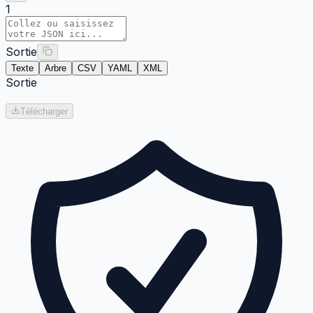
1
Sortie
Texte
Arbre
CSV
YAML
XML
Sortie
Télécharger