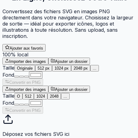
Convertissez des fichiers SVG en images PNG
directement dans votre navigateur. Choisissez la largeur
de sortie — idéal pour exporter icônes, logos et
illustrations à toute résolution. Sans upload, sans
inscription.
Ajouter aux favoris
100% local
Importer des images
Ajouter un dossier
Taille
Originale
512 px
1024 px
2048 px
...
Fond
Convertir en PNG
Importer des images
Ajouter un dossier
Taille
O
512
1024
2048
...
Fond
Convertir en PNG
Déposez vos fichiers SVG ici