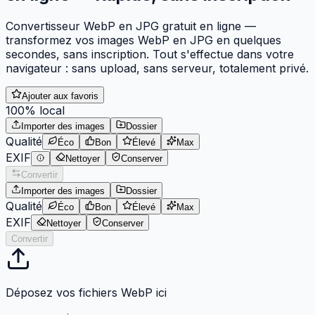
Convertisseur WebP en JPG gratuit en ligne —
transformez vos images WebP en JPG en quelques
secondes, sans inscription. Tout s'effectue dans votre
navigateur : sans upload, sans serveur, totalement privé.
Ajouter aux favoris
100% local
Importer des images
Dossier
Qualité
Éco
Bon
Élevé
Max
EXIF
Nettoyer
Conserver
Convertir
Importer des images
Dossier
Qualité
Éco
Bon
Élevé
Max
EXIF
Nettoyer
Conserver
Convertir
Déposez vos fichiers WebP ici