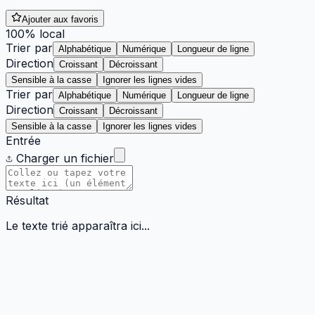
Ajouter aux favoris
100% local
Trier par
Alphabétique
Numérique
Longueur de ligne
Direction
Croissant
Décroissant
Sensible à la casse
Ignorer les lignes vides
Trier par
Alphabétique
Numérique
Longueur de ligne
Direction
Croissant
Décroissant
Sensible à la casse
Ignorer les lignes vides
Entrée
Charger un fichier
Résultat
Le texte trié apparaîtra ici...